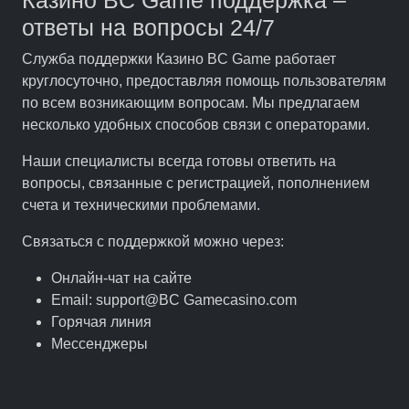
Казино BC Game поддержка –
ответы на вопросы 24/7
Служба поддержки Казино BC Game работает
круглосуточно, предоставляя помощь пользователям
по всем возникающим вопросам. Мы предлагаем
несколько удобных способов связи с операторами.
Наши специалисты всегда готовы ответить на
вопросы, связанные с регистрацией, пополнением
счета и техническими проблемами.
Связаться с поддержкой можно через:
Онлайн-чат на сайте
Email: support@BC Gamecasino.com
Горячая линия
Мессенджеры