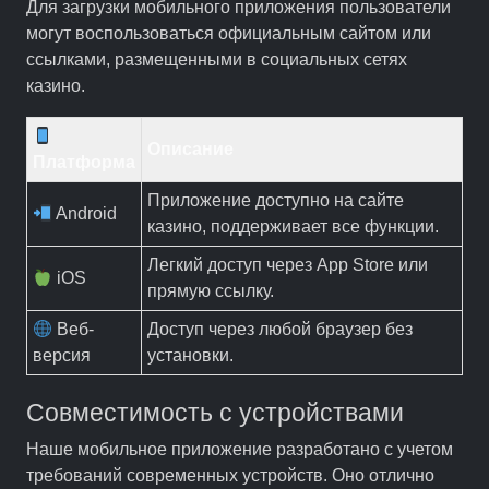
Для загрузки мобильного приложения пользователи
могут воспользоваться официальным сайтом или
ссылками, размещенными в социальных сетях
казино.
Описание
Платформа
Приложение доступно на сайте
Android
казино, поддерживает все функции.
Легкий доступ через App Store или
iOS
прямую ссылку.
Веб-
Доступ через любой браузер без
версия
установки.
Совместимость с устройствами
Наше мобильное приложение разработано с учетом
требований современных устройств. Оно отлично