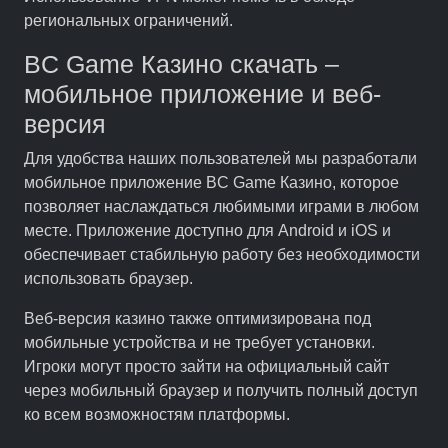
региональных ограничений.
BC Game Казино скачать –
мобильное приложение и веб-
версия
Для удобства наших пользователей мы разработали
мобильное приложение BC Game Казино, которое
позволяет наслаждаться любимыми играми в любом
месте. Приложение доступно для Android и iOS и
обеспечивает стабильную работу без необходимости
использовать браузер.
Веб-версия казино также оптимизирована под
мобильные устройства и не требует установки.
Игроки могут просто зайти на официальный сайт
через мобильный браузер и получить полный доступ
ко всем возможностям платформы.