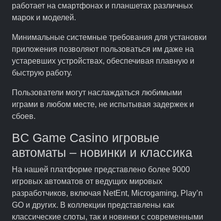
работает на смартфонах и планшетах различных
марок и моделей.
Минимальные системные требования для установки
приложения позволяют пользоваться им даже на
устаревших устройствах, обеспечивая плавную и
быструю работу.
Пользователи могут наслаждаться любимыми
играми в любом месте, не испытывая задержек и
сбоев.
BC Game Casino игровые
автоматы – новинки и классика
На нашей платформе представлено более 9000
игровых автоматов от ведущих мировых
разработчиков, включая NetEnt, Microgaming, Play’n
GO и других. В коллекции представлены как
классические слоты, так и новинки с современными