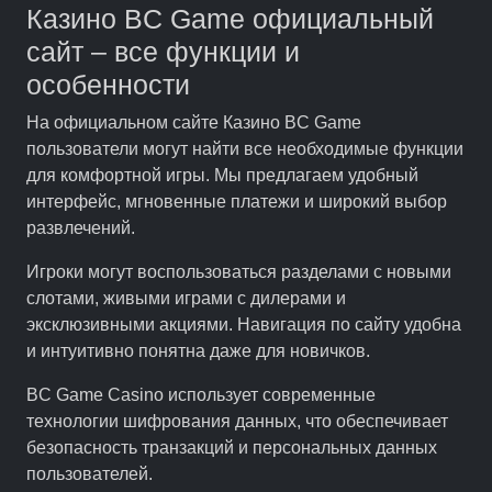
Казино BC Game официальный
сайт – все функции и
особенности
На официальном сайте Казино BC Game
пользователи могут найти все необходимые функции
для комфортной игры. Мы предлагаем удобный
интерфейс, мгновенные платежи и широкий выбор
развлечений.
Игроки могут воспользоваться разделами с новыми
слотами, живыми играми с дилерами и
эксклюзивными акциями. Навигация по сайту удобна
и интуитивно понятна даже для новичков.
BC Game Casino использует современные
технологии шифрования данных, что обеспечивает
безопасность транзакций и персональных данных
пользователей.