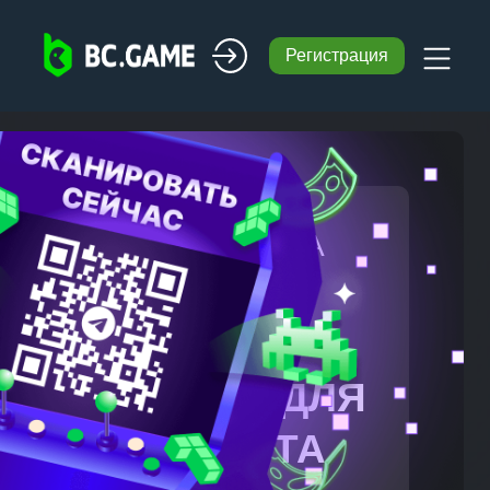
Регистрация
ВНЕСИ НА
БАЛАНС
3 000 Р
БОНУС ДЛЯ
СТАРТА