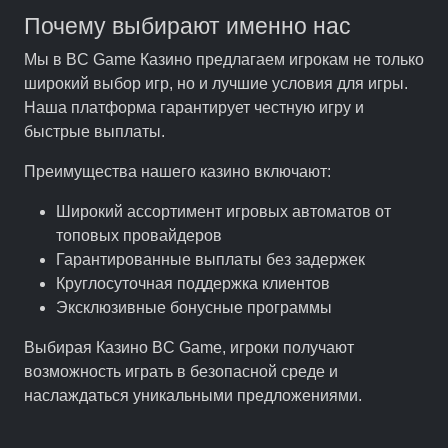
Почему выбирают именно нас
Мы в BC Game Казино предлагаем игрокам не только
широкий выбор игр, но и лучшие условия для игры.
Наша платформа гарантирует честную игру и
быстрые выплаты.
Преимущества нашего казино включают:
Широкий ассортимент игровых автоматов от
топовых провайдеров
Гарантированные выплаты без задержек
Круглосуточная поддержка клиентов
Эксклюзивные бонусные программы
Выбирая Казино BC Game, игроки получают
возможность играть в безопасной среде и
наслаждаться уникальными предложениями.